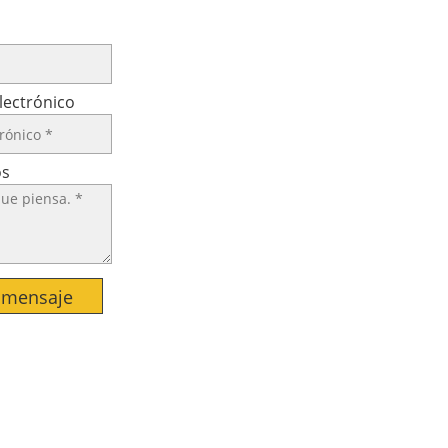
lectrónico
os
 mensaje